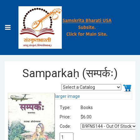
Samparkaḥ (सम्पर्कः)
larger image
Type:
Books
Price:
$6.00
Code: